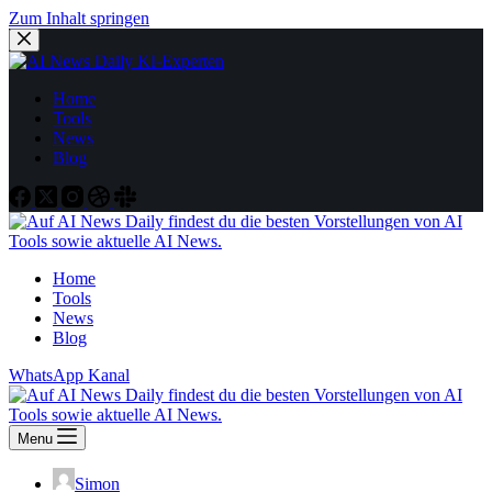
Zum Inhalt springen
Home
Tools
News
Blog
Home
Tools
News
Blog
WhatsApp Kanal
Menu
Simon