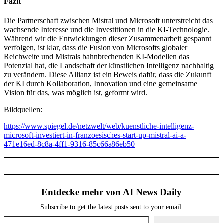
Fazit
Die Partnerschaft zwischen Mistral und Microsoft unterstreicht das
wachsende Interesse und die Investitionen in die KI-Technologie.
Während wir die Entwicklungen dieser Zusammenarbeit gespannt
verfolgen, ist klar, dass die Fusion von Microsofts globaler
Reichweite und Mistrals bahnbrechenden KI-Modellen das
Potenzial hat, die Landschaft der künstlichen Intelligenz nachhaltig
zu verändern. Diese Allianz ist ein Beweis dafür, dass die Zukunft
der KI durch Kollaboration, Innovation und eine gemeinsame
Vision für das, was möglich ist, geformt wird.
Bildquellen:
https://www.spiegel.de/netzwelt/web/kuenstliche-intelligenz-
microsoft-investiert-in-franzoesisches-start-up-mistral-ai-a-
471e16ed-8c8a-4ff1-9316-85c66a86eb50
Entdecke mehr von AI News Daily
Subscribe to get the latest posts sent to your email.
Gib deine E-Mail-Adresse ein ...