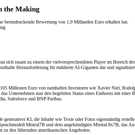
n the Making
ine beeindruckende Bewertung von 1,9 Milliarden Euro erhalten hat.
ing
hat sich rasant zu einem der vielversprechendsten Player im Bereich de
rnsthafte Herausforderung für etablierte AI-Giganten dar und signalisi
s 105 Millionen Euro von namhaften Investoren wie Xavier Niel, Rodo
 das Unternehmen nun den begehrten Status eines Einhorns mit einer B
ia, Salesforce und BNP Paribas.
generativer KI, die Inhalte wie Texte oder Fotos eigenständig erstell
prachmodell Mistral7B und dem angekündigten Mixtral 8x7B, das Anfa
rent zu den führenden amerikanischen Angeboten.