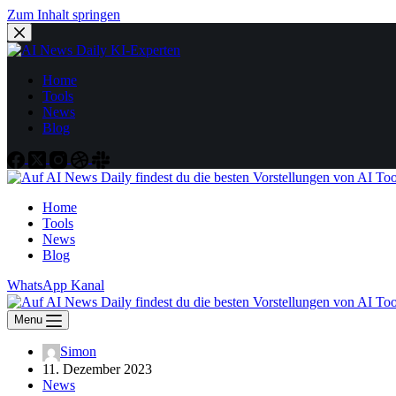
Zum Inhalt springen
Home
Tools
News
Blog
Home
Tools
News
Blog
WhatsApp Kanal
Menu
Simon
11. Dezember 2023
News