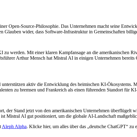
ng einer Open-Source-Philosophie. Das Unternehmen macht seine Entwic
 Glauben wider, dass Software-Infrastruktur in Gemeinschaften billige
 KI zu werden. Mit einer klaren Kampfansage an die amerikanischen Riv
ftsführer Arthur Mensch hat Mistral AI in einigen Unternehmen bereit
 unterstützen aktiv die Entwicklung des heimischen KI-Ökosystems. Mi
enten zu bremsen und Frankreich als einen führenden Standort für KI-
t, der Stand jetzt von den amerikanischen Unternehmen überflügelt wird
 ist Mistral AI gut positioniert, um die globale AI-Landschaft maßgebl
t
Aleph Alpha
. Klicke hier, um alles über das „deutsche ChatGPT“ zu e