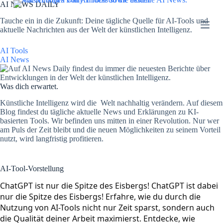
AI NEWS DAILY
Z
u
Tauche ein in die Zukunft: Deine tägliche Quelle für AI-Tools und
m
aktuelle Nachrichten aus der Welt der künstlichen Intelligenz.
I
n
AI Tools
h
AI News
a
l
t
Was dich erwartet.
s
p
Künstliche Intelligenz wird die Welt nachhaltig verändern. Auf diesem
r
Blog findest du tägliche aktuelle News und Erklärungen zu KI-
i
basierten Tools. Wir befinden uns mitten in einer Revolution. Nur wer
n
am Puls der Zeit bleibt und die neuen Möglichkeiten zu seinem Vorteil
g
nutzt, wird langfristig profitieren.
e
n
AI-Tool-Vorstellung
ChatGPT ist nur die Spitze des Eisbergs! ChatGPT ist dabei 
nur die Spitze des Eisbergs! Erfahre, wie du durch die 
Nutzung von AI-Tools nicht nur Zeit sparst, sondern auch 
die Qualität deiner Arbeit maximierst. Entdecke, wie 