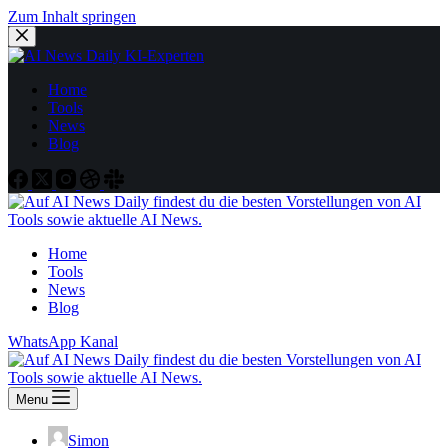
Zum Inhalt springen
Home
Tools
News
Blog
Home
Tools
News
Blog
WhatsApp Kanal
Menu
Simon