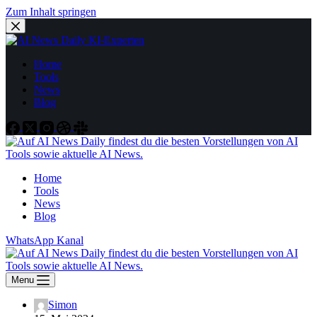
Zum Inhalt springen
Home
Tools
News
Blog
Home
Tools
News
Blog
WhatsApp Kanal
Menu
Simon