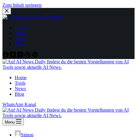
Zum Inhalt springen
Home
Tools
News
Blog
Home
Tools
News
Blog
WhatsApp Kanal
Menu
Simon