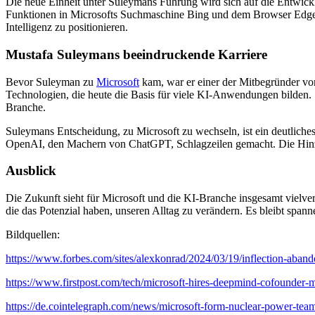
Die neue Einheit unter Suleymans Führung wird sich auf die Entwickl
Funktionen in Microsofts Suchmaschine Bing und dem Browser Edge. D
Intelligenz zu positionieren.
Mustafa Suleymans beeindruckende Karriere
Bevor Suleyman zu
Microsoft
kam, war er einer der Mitbegründer vo
Technologien, die heute die Basis für viele KI-Anwendungen bilden. S
Branche.
Suleymans Entscheidung, zu Microsoft zu wechseln, ist ein deutliches 
OpenAI, den Machern von ChatGPT, Schlagzeilen gemacht. Die Hinzu
Ausblick
Die Zukunft sieht für Microsoft und die KI-Branche insgesamt vielv
die das Potenzial haben, unseren Alltag zu verändern. Es bleibt sp
Bildquellen:
https://www.forbes.com/sites/alexkonrad/2024/03/19/inflection-aband
https://www.firstpost.com/tech/microsoft-hires-deepmind-cofounder
https://de.cointelegraph.com/news/microsoft-form-nuclear-power-team