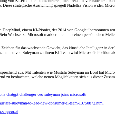
ung von KI-Produkten konzentrieren, die direkt auf Verbraucher abzie
iese strategische Ausrichtung spiegelt Nadellas Vision wider, Micros
n DeepMind, einem KI-Pionier, der 2014 von Google übernommen wurde.
ein Wechsel zu Microsoft markiert nicht nur einen persönlichen Meilen
Zeichen für das wachsende Gewicht, das künstliche Intelligenz in der Te
nahme von Suleyman zu ihrem KI-Team wird Microsofts Position als V
ersprechend aus. Mit Talenten wie Mustafa Suleyman an Bord hat Micro
annend zu beobachten, welche neuen Möglichkeiten sich aus dieser Zusa
ons-chatgpt-challenger-ceo-suleyman-joins-microsoft/
-mustafa-suleyman-to-lead-new-consumer-ai-team-13750872.html
-support-ai