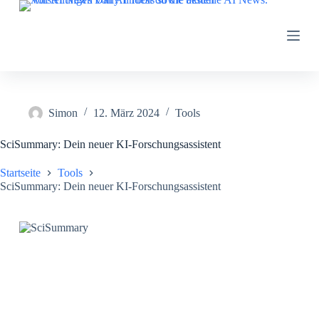
Z
u
m
I
n
h
a
l
Simon
12. März 2024
Tools
t
s
p
SciSummary: Dein neuer KI-Forschungsassistent
r
i
Startseite
Tools
n
SciSummary: Dein neuer KI-Forschungsassistent
g
e
n