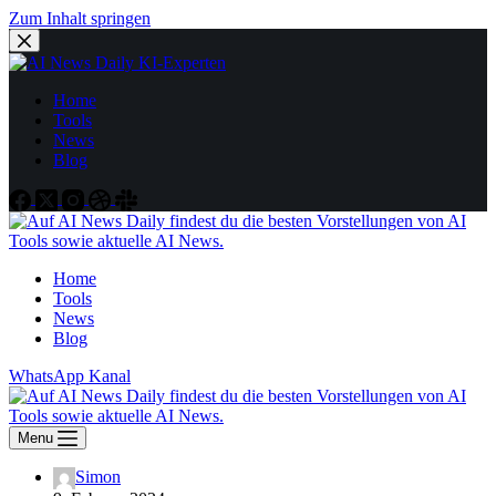
Zum Inhalt springen
Home
Tools
News
Blog
Home
Tools
News
Blog
WhatsApp Kanal
Menu
Simon