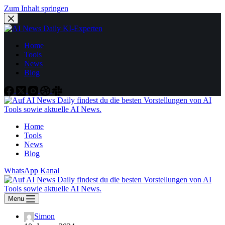
Zum Inhalt springen
Home
Tools
News
Blog
Home
Tools
News
Blog
WhatsApp Kanal
Menu
Simon